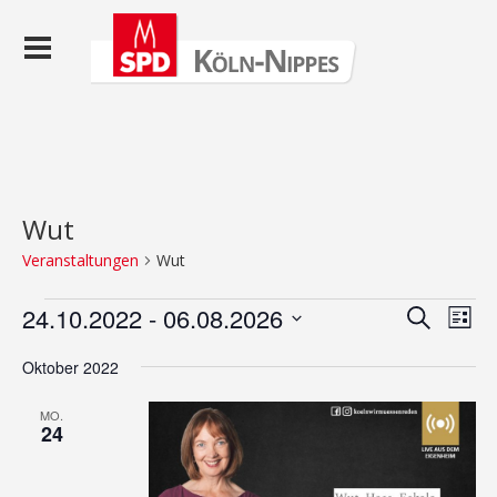
Wut
Veranstaltungen
Wut
Veranstaltungen
Veranst
Ver
24.10.2022
 - 
06.08.2026
Suche
Liste
Ans
Suche
Datum
Nav
wählen.
Oktober 2022
und
Ansicht
MO.
24
Navigat