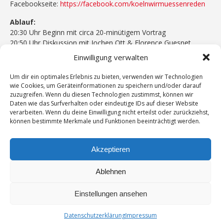
Facebookseite:
https://facebook.com/koelnwirmuessenreden
Ablauf:
20:30 Uhr Beginn mit circa 20-minütigem Vortrag
20:50 Uhr Diskussion mit Jochen Ott & Florence Guesnet
sowie Fragen aus der Kneipe und dem digitalen Publikum
Einwilligung verwalten
22:00 Ende des Livestreams und der Veranstaltung
Um dir ein optimales Erlebnis zu bieten, verwenden wir Technologien
wie Cookies, um Geräteinformationen zu speichern und/oder darauf
zuzugreifen. Wenn du diesen Technologien zustimmst, können wir
Daten wie das Surfverhalten oder eindeutige IDs auf dieser Website
verarbeiten. Wenn du deine Einwilligung nicht erteilst oder zurückziehst,
können bestimmte Merkmale und Funktionen beeinträchtigt werden.
Kontakt
Impressum
Akzeptieren
Datenschutzerklärung
Ablehnen
Einstellungen ansehen
© 2026 SPD Nippes. Bento theme by Satori
Datenschutzerklärung
Impressum