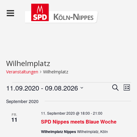
Wilhelmplatz
Veranstaltungen
Wilhelmplatz
Veranstaltungen
Veranst
Ver
11.09.2020
 - 
09.08.2026
Suche
Liste
Ans
Suche
Datum
Nav
wählen.
September 2020
und
Ansicht
11. September 2020 @ 18:00
-
21:00
FR.
11
Navigat
SPD Nippes meets Blaue Woche
Wilhelmplatz Nippes
Wilhelmplatz, Köln