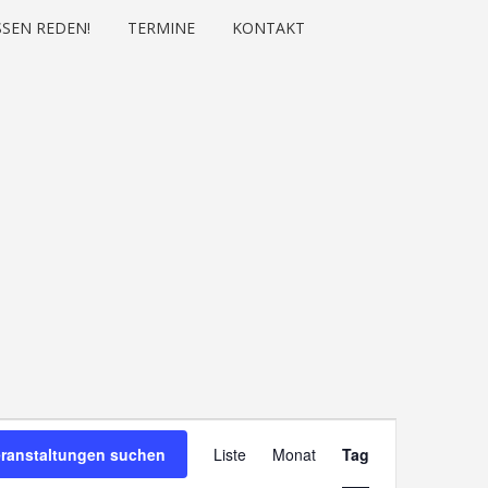
SEN REDEN!
TERMINE
KONTAKT
Veranstaltung
eranstaltungen suchen
Liste
Monat
Ansichten-
Tag
Navigation