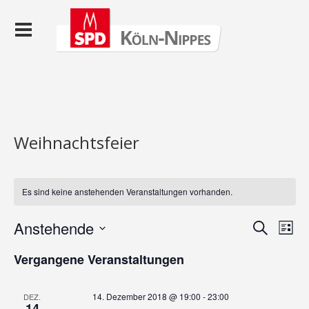
Weihnachtsfeier
Es sind keine anstehenden Veranstaltungen vorhanden.
Veranst
Ver
Anstehende
Suche
Liste
Ans
Suche
Datum
Nav
wählen.
Vergangene Veranstaltungen
und
Ansicht
14. Dezember 2018 @ 19:00
-
23:00
DEZ.
Navigat
14