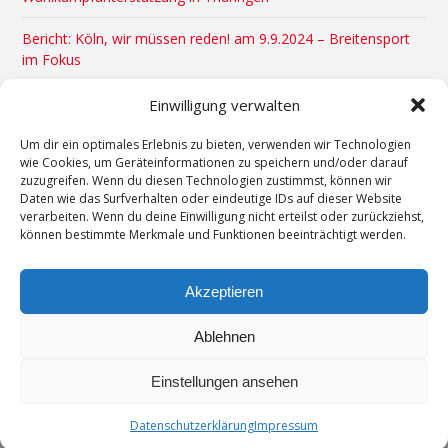
Bericht: Köln, wir müssen reden! am 9.9.2024 – Breitensport
im Fokus
Veranstaltungstipps August & September 2024
Einwilligung verwalten
x
Um dir ein optimales Erlebnis zu bieten, verwenden wir Technologien
wie Cookies, um Geräteinformationen zu speichern und/oder darauf
zuzugreifen. Wenn du diesen Technologien zustimmst, können wir
Daten wie das Surfverhalten oder eindeutige IDs auf dieser Website
verarbeiten. Wenn du deine Einwilligung nicht erteilst oder zurückziehst,
können bestimmte Merkmale und Funktionen beeinträchtigt werden.
Kontakt
Impressum
Akzeptieren
Datenschutzerklärung
Ablehnen
Einstellungen ansehen
© 2026 SPD Nippes. Bento theme by Satori
Datenschutzerklärung
Impressum