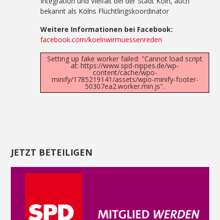
Integration und Vielfalt bei der Stadt Köln, auch
bekannt als Kölns Flüchtlingskoordinator
Weitere Informationen bei Facebook:
facebook.com/koelnwirmuessenreden
Setting up fake worker failed: "Cannot load script
at: https://www.spd-nippes.de/wp-
content/cache/wpo-
minify/1785219141/assets/wpo-minify-footer-
50307ea2.worker.min.js".
JETZT BETEILIGEN