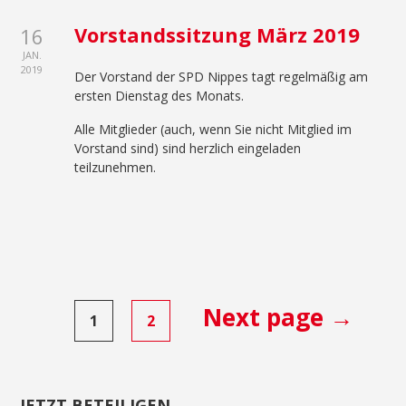
Vorstandssitzung März 2019
16
JAN.
2019
Der Vorstand der SPD Nippes tagt regelmäßig am
ersten Dienstag des Monats.
Alle Mitglieder (auch, wenn Sie nicht Mitglied im
Vorstand sind) sind herzlich eingeladen
teilzunehmen.
Seitennummerierung
Next page →
1
2
der
Beiträge
JETZT BETEILIGEN