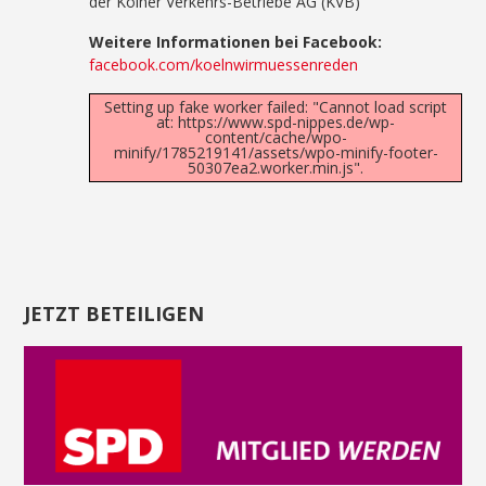
der Kölner Verkehrs-Betriebe AG (KVB)
Weitere Informationen bei Facebook:
facebook.com/koelnwirmuessenreden
Setting up fake worker failed: "Cannot load script
at: https://www.spd-nippes.de/wp-
content/cache/wpo-
minify/1785219141/assets/wpo-minify-footer-
50307ea2.worker.min.js".
JETZT BETEILIGEN