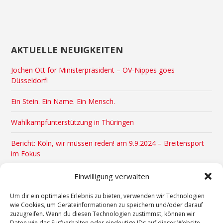
AKTUELLE NEUIGKEITEN
Jochen Ott for Ministerpräsident – OV-Nippes goes
Düsseldorf!
Ein Stein. Ein Name. Ein Mensch.
Wahlkampfunterstützung in Thüringen
Bericht: Köln, wir müssen reden! am 9.9.2024 – Breitensport
im Fokus
Veranstaltungstipps August & September 2024
Einwilligung verwalten
x
Um dir ein optimales Erlebnis zu bieten, verwenden wir Technologien
wie Cookies, um Geräteinformationen zu speichern und/oder darauf
zuzugreifen. Wenn du diesen Technologien zustimmst, können wir
Daten wie das Surfverhalten oder eindeutige IDs auf dieser Website