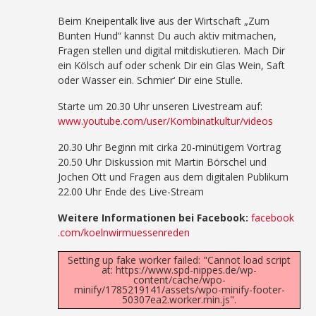
Beim Kneipentalk live aus der Wirtschaft „Zum
Bunten Hund“ kannst Du auch aktiv mitmachen,
Fragen stellen und digital mitdiskutieren. Mach Dir
ein Kölsch auf oder schenk Dir ein Glas Wein, Saft
oder Wasser ein. Schmier‘ Dir eine Stulle.
Starte um 20.30 Uhr unseren Livestream auf:
www.youtube.com/user/Kombinatkultur/videos
20.30 Uhr Beginn mit cirka 20-minütigem Vortrag
20.50 Uhr Diskussion mit Martin Börschel und
Jochen Ott und Fragen aus dem digitalen Publikum
22.00 Uhr Ende des Live-Stream
Weitere Informationen bei Facebook:
facebook
.com/koelnwirmuessenreden
Setting up fake worker failed: "Cannot load script
at: https://www.spd-nippes.de/wp-
content/cache/wpo-
minify/1785219141/assets/wpo-minify-footer-
50307ea2.worker.min.js".