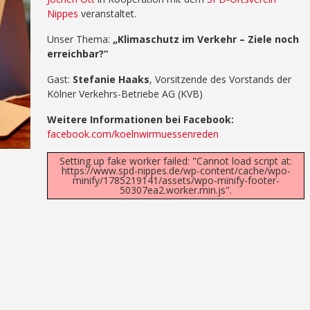
Nippes
veranstaltet.
Unser Thema:
„Klimaschutz im Verkehr – Ziele noch
erreichbar?“
Gast:
Stefanie Haaks
, Vorsitzende des Vorstands der
Kölner Verkehrs-Betriebe AG (KVB)
Weitere Informationen bei Facebook:
facebook.com/koelnwirmuessenreden
Setting up fake worker failed: "Cannot load script at:
https://www.spd-nippes.de/wp-content/cache/wpo-
minify/1785219141/assets/wpo-minify-footer-
50307ea2.worker.min.js".