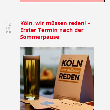
Köln, wir müssen reden! –
12
Erster Termin nach der
SEP.
2018
Sommerpause