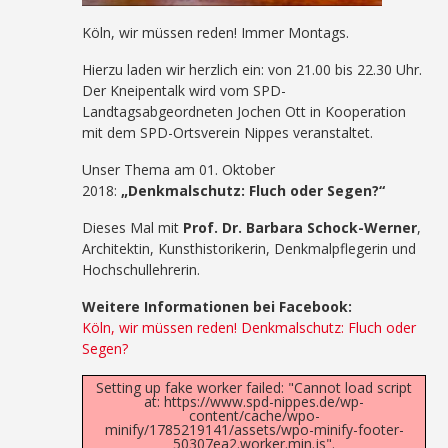
Köln, wir müssen reden! Immer Montags.
Hierzu laden wir herzlich ein: von 21.00 bis 22.30 Uhr.
Der Kneipentalk wird vom SPD-
Landtagsabgeordneten Jochen Ott in Kooperation
mit dem SPD-Ortsverein Nippes veranstaltet.
Unser Thema am 01. Oktober
2018:
„Denkmalschutz: Fluch oder Segen?“
Dieses Mal mit
Prof. Dr. Barbara Schock-Werner
,
Architektin, Kunsthistorikerin, Denkmalpflegerin und
Hochschullehrerin.
Weitere Informationen bei Facebook:
Köln, wir müssen reden! Denkmalschutz: Fluch oder
Segen?
Setting up fake worker failed: "Cannot load script
at: https://www.spd-nippes.de/wp-
content/cache/wpo-
minify/1785219141/assets/wpo-minify-footer-
50307ea2.worker.min.js".