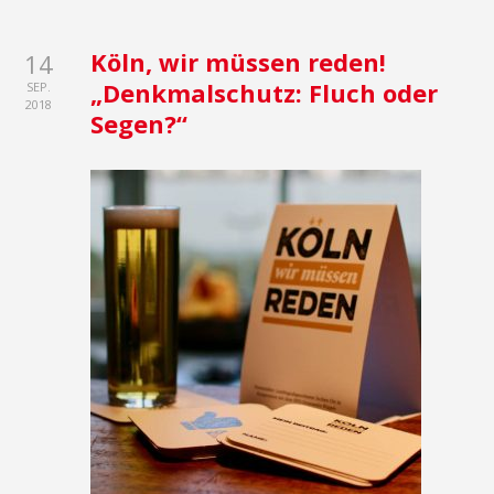
Köln, wir müssen reden!
14
„Denkmalschutz: Fluch oder
SEP.
2018
Segen?“