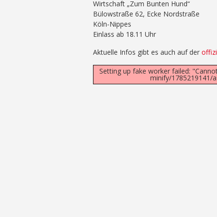
Wirtschaft „Zum Bunten Hund“
Bülowstraße 62, Ecke Nordstraße
Köln-Nippes
Einlass ab 18.11 Uhr
Aktuelle Infos gibt es auch auf der
offiz
Setting up fake worker failed: "Canno
minify/1785219141/as