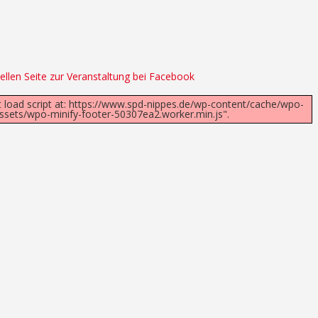
iellen Seite zur Veranstaltung bei Facebook
t load script at: https://www.spd-nippes.de/wp-content/cache/wpo-
sets/wpo-minify-footer-50307ea2.worker.min.js".