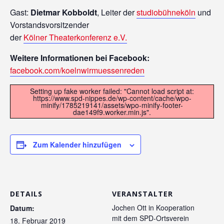
Gast:
Dietmar Kobboldt
, Leiter der
studiobühneköln
und
Vorstandsvorsitzender
der
Kölner Theaterkonferenz e.V.
Weitere Informationen bei Facebook:
facebook.com/koelnwirmuessenreden
Setting up fake worker failed: "Cannot load script at:
https://www.spd-nippes.de/wp-content/cache/wpo-
minify/1785219141/assets/wpo-minify-footer-
dae149f9.worker.min.js".
Zum Kalender hinzufügen
DETAILS
VERANSTALTER
Jochen Ott in Kooperation
Datum:
mit dem SPD-Ortsverein
18. Februar 2019