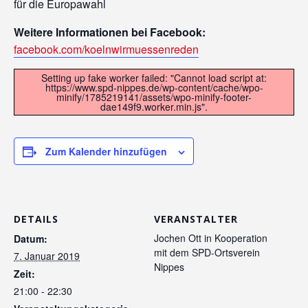
für die Europawahl
Weitere Informationen bei Facebook:
facebook.com/koelnwirmuessenreden
Setting up fake worker failed: "Cannot load script at:
https://www.spd-nippes.de/wp-content/cache/wpo-
minify/1785219141/assets/wpo-minify-footer-
dae149f9.worker.min.js".
Zum Kalender hinzufügen
DETAILS
VERANSTALTER
Jochen Ott in Kooperation
Datum:
mit dem SPD-Ortsverein
7. Januar 2019
Nippes
Zeit:
21:00 - 22:30