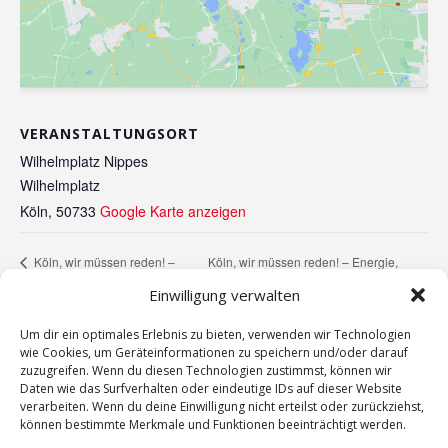
VERANSTALTUNGSORT
Wilhelmplatz Nippes
Wilhelmplatz
Köln
,
50733
Google Karte anzeigen
Köln, wir müssen reden! – Energie,
Köln, wir müssen reden! –
Transformation in der
Klima, Lieferketten? Zukunft der Kölner
Einwilligung verwalten
Automobilindustrie
Unternehmen
Um dir ein optimales Erlebnis zu bieten, verwenden wir Technologien
wie Cookies, um Geräteinformationen zu speichern und/oder darauf
zuzugreifen. Wenn du diesen Technologien zustimmst, können wir
Daten wie das Surfverhalten oder eindeutige IDs auf dieser Website
verarbeiten. Wenn du deine Einwilligung nicht erteilst oder zurückziehst,
können bestimmte Merkmale und Funktionen beeinträchtigt werden.